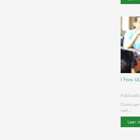
I Foro 
Publicado
Como parte
insti...
Leer 