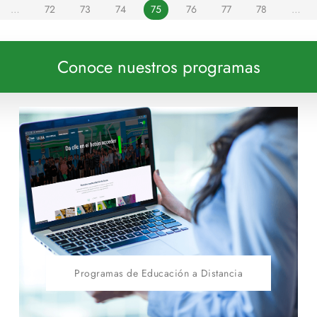
…
72
73
74
75
76
77
78
…
Conoce nuestros programas
Programas de Educación a Distancia