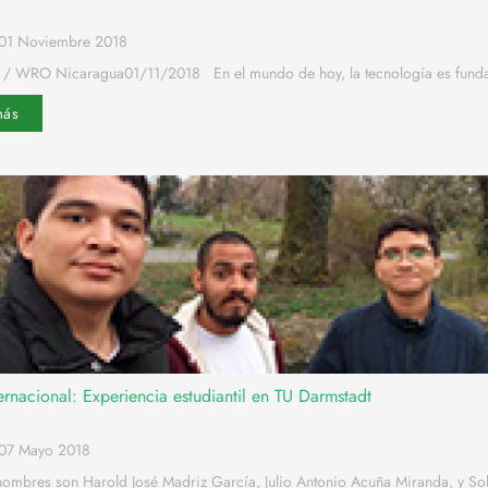
01 Noviembre 2018
 / WRO Nicaragua01/11/2018 En el mundo de hoy, la tecnología es funda
más
rnacional: Experiencia estudiantil en TU Darmstadt
o07 Mayo 2018
nombres son Harold José Madriz García, Julio Antonio Acuña Miranda, y So