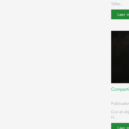
Téllez...
Leer 
Comparti
Publicad
Con el obj
H...
Leer 