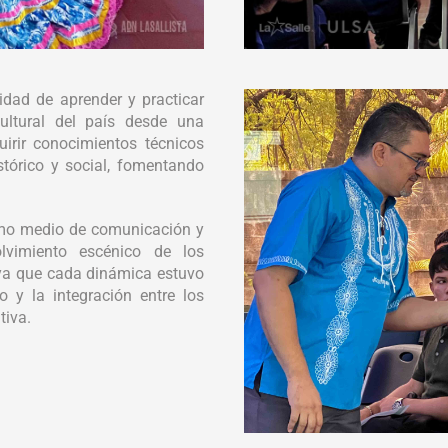
nidad de aprender y practicar
cultural del país desde una
quirir conocimientos técnicos
tórico y social, fomentando
omo medio de comunicación y
lvimiento escénico de los
 ya que cada dinámica estuvo
o y la integración entre los
tiva.