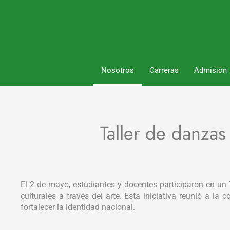
Nosotros
Carreras
Admisión
Taller de danzas 
El 2 de mayo, estudiantes y docentes participaron en un 
culturales a través del arte. Esta iniciativa reunió a 
fortalecer la identidad nacional.